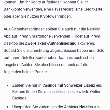
können. Um Ihr Konto aufzuladen, können Sie Ihr
Bankkonto verwenden, eine Paysafecard, eine Kreditkarte
oder aber Sie nutzen Kryptowährungen.
Aus Sicherheitsgründen sollten Sie auch nur die Neteller
App auf Ihrem Smartphone verwenden – oder auf Ihrem
Desktop die
Zwei-Faktor-Authentisierung
aktivieren.
Sobald Sie die Einrichtung abgeschlossen haben und Geld
auf Ihrem Neteller Konto haben, kann es auch schon
losgehen. Achten Sie abschliessend noch auf die
folgenden beiden Punkte:
Zahlen Sie nur in
Casinos mit Schweizer Lizenz
ein.
Bei uns finden Sie ausschliesslich lizenzierte Online-
Casinos.
Überprüfen Sie zudem, ob der Anbieter
Neteller als