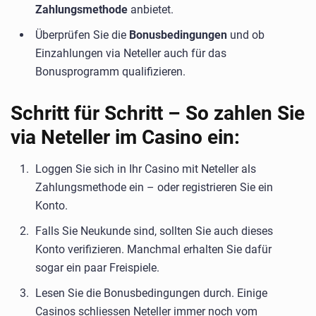
Zahlungsmethode
anbietet.
Überprüfen Sie die
Bonusbedingungen
und ob
Einzahlungen via Neteller auch für das
Bonusprogramm qualifizieren.
Schritt für Schritt – So zahlen Sie
via Neteller im Casino ein:
Loggen Sie sich in Ihr Casino mit Neteller als
Zahlungsmethode ein – oder registrieren Sie ein
Konto.
Falls Sie Neukunde sind, sollten Sie auch dieses
Konto verifizieren. Manchmal erhalten Sie dafür
sogar ein paar Freispiele.
Lesen Sie die Bonusbedingungen durch. Einige
Casinos schliessen Neteller immer noch vom