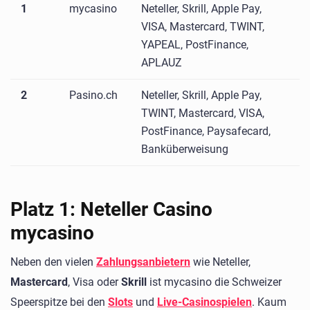
1
mycasino
Neteller, Skrill, Apple Pay,
VISA, Mastercard, TWINT,
YAPEAL, PostFinance,
APLAUZ
2
Pasino.ch
Neteller, Skrill, Apple Pay,
TWINT, Mastercard, VISA,
PostFinance, Paysafecard,
Banküberweisung
Platz 1: Neteller Casino
mycasino
Neben den vielen
Zahlungsanbietern
wie Neteller,
Mastercard
, Visa oder
Skrill
ist mycasino die Schweizer
Speerspitze bei den
Slots
und
Live-Casinospielen
. Kaum