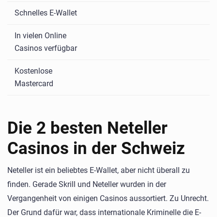
Schnelles E-Wallet
In vielen Online
Casinos verfügbar
Kostenlose
Mastercard
Die 2 besten Neteller
Casinos in der Schweiz
Neteller ist ein beliebtes E-Wallet, aber nicht überall zu
finden. Gerade Skrill und Neteller wurden in der
Vergangenheit von einigen Casinos aussortiert. Zu Unrecht.
Der Grund dafür war, dass internationale Kriminelle die E-