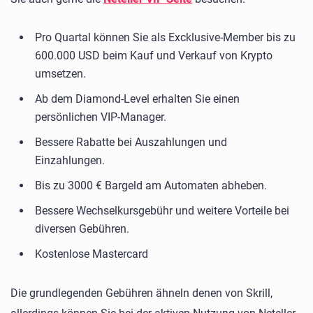
Pro Quartal können Sie als Excklusive-Member bis zu
600.000 USD beim Kauf und Verkauf von Krypto
umsetzen.
Ab dem Diamond-Level erhalten Sie einen
persönlichen VIP-Manager.
Bessere Rabatte bei Auszahlungen und
Einzahlungen.
Bis zu 3000 € Bargeld am Automaten abheben.
Bessere Wechselkursgebühr und weitere Vorteile bei
diversen Gebühren.
Kostenlose Mastercard
Die grundlegenden Gebühren ähneln denen von Skrill,