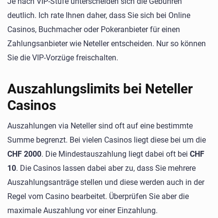
Je nach VIP-Stufe unterscheiden sich die Gebühren
deutlich. Ich rate Ihnen daher, dass Sie sich bei Online
Casinos, Buchmacher oder Pokeranbieter für einen
Zahlungsanbieter wie Neteller entscheiden. Nur so können
Sie die VIP-Vorzüge freischalten.
Auszahlungslimits bei Neteller
Casinos
Auszahlungen via Neteller sind oft auf eine bestimmte
Summe begrenzt. Bei vielen Casinos liegt diese bei um die
CHF 2000
. Die Mindestauszahlung liegt dabei oft bei
CHF
10
. Die Casinos lassen dabei aber zu, dass Sie mehrere
Auszahlungsanträge stellen und diese werden auch in der
Regel vom Casino bearbeitet. Überprüfen Sie aber die
maximale Auszahlung vor einer Einzahlung.