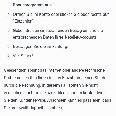
Bonusprogramm aus.
Öffnen Sie Ihr Konto oder klicken Sie oben rechts auf
“Einzahlen”.
Geben Sie den einzuzahlenden Betrag ein und die
entsprechenden Daten Ihres Neteller-Accounts.
Bestätigen Sie die Einzahlung.
Viel Spass!
Gelegentlich spinnt das Internet oder andere technische
Probleme bereiten Ihnen bei der Einzahlung einen Strich
durch die Rechnung. In diesem Fall sollten Sie nicht
versuchen, nochmals einzuzahlen, sondern kontaktieren
Sie den Kundenservice. Ansonsten kann es passieren, dass
Sie ungewollt doppelt einzahlen.