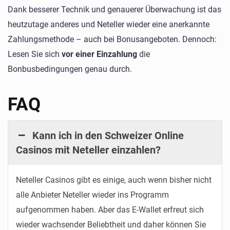
Dank besserer Technik und genauerer Überwachung ist das
heutzutage anderes und Neteller wieder eine anerkannte
Zahlungsmethode – auch bei Bonusangeboten. Dennoch:
Lesen Sie sich
vor einer Einzahlung
die
Bonbusbedingungen genau durch.
FAQ
Kann ich in den Schweizer Online
Casinos mit Neteller einzahlen?
Neteller Casinos gibt es einige, auch wenn bisher nicht
alle Anbieter Neteller wieder ins Programm
aufgenommen haben. Aber das E-Wallet erfreut sich
wieder wachsender Beliebtheit und daher können Sie