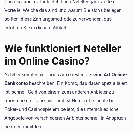
Casinos, aber dafür bietet Ihnen Neteller ganz andere
Vorteile. Welche das sind und warum Sie sich überlegen
sollten, diese Zahlungsmethode zu verwenden, das
erfahren Sie in diesem Artikel.
Wie funktioniert Neteller
im Online Casino?
Neteller könnten wir Ihnen am ehesten als
eine Art Online-
Bankkonto
beschreiben. Ein Konto, das daran spezialisiert
ist, schnell Geld von einem zum anderen Anbieter zu
transferieren. Daher war und ist Neteller bis heute bei
Poker- und Casinospielern beliebt, die unterschiedliche
Angebote von verschiedenen Anbieter schnell in Anspruch
nehmen möchten.