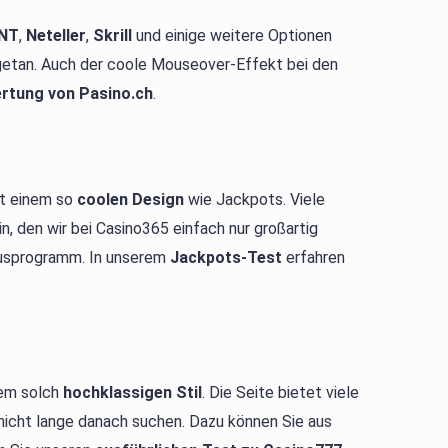
NT
,
Neteller
,
Skrill
und einige weitere Optionen
getan. Auch der coole Mouseover-Effekt bei den
rtung von Pasino.ch
.
it einem so
coolen Design
wie Jackpots. Viele
n, den wir bei Casino365 einfach nur großartig
onusprogramm. In unserem
Jackpots-Test
erfahren
nem solch
hochklassigen Stil
. Die Seite bietet viele
 nicht lange danach suchen. Dazu können Sie aus