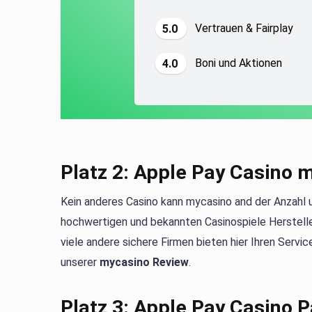
Vertrauen & Fairplay
5.0
Boni und Aktionen
4.0
Platz 2: Apple Pay Casino 
Kein anderes Casino kann mycasino and der Anzahl 
hochwertigen und bekannten Casinospiele Herstell
viele andere sichere Firmen bieten hier Ihren Servi
unserer
mycasino Review
.
Platz 3: Apple Pay Casino 