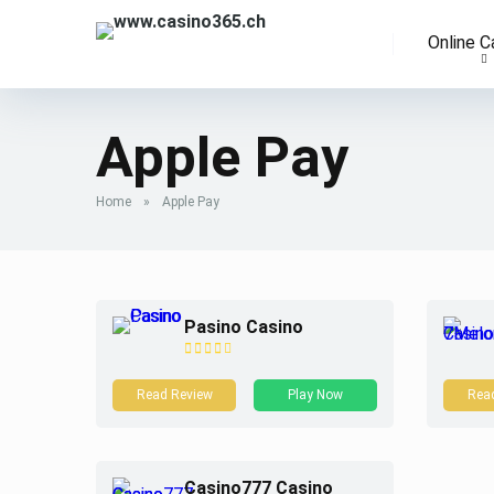
Online C
Apple Pay
Home
»
Apple Pay
Pasino Casino
Read Review
Play Now
Rea
Casino777 Casino