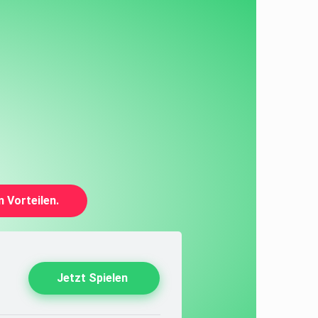
n Vorteilen.
Jetzt Spielen