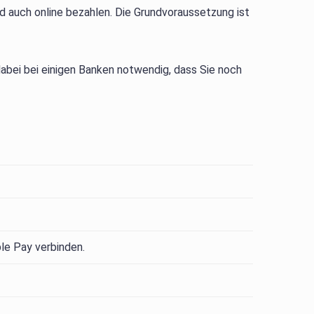
d auch online bezahlen. Die Grundvoraussetzung ist
dabei bei einigen Banken notwendig, dass Sie noch
le Pay verbinden.