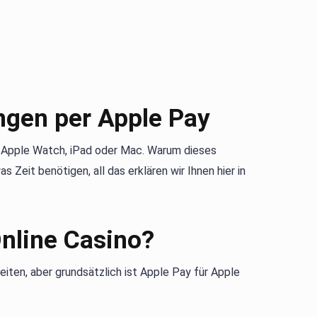
ngen per Apple Pay
e, Apple Watch, iPad oder Mac. Warum dieses
 Zeit benötigen, all das erklären wir Ihnen hier in
Online Casino?
iten, aber grundsätzlich ist Apple Pay für Apple