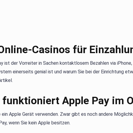
Online-Casinos für Einzahlu
y ist der Vorreiter in Sachen kontaktlosem Bezahlen via iPhon
stem einerseits genial ist und warum Sie bei der Einrichtung etwas
rtikel.
 funktioniert Apple Pay im 
e ein Apple Gerät verwenden. Zwar gibt es noch andere Möglichke
Pay, wenn Sie kein Apple besitzen.