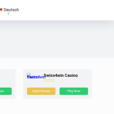
Deutsch
Swiss4win Casino
Now
Read Review
Play Now