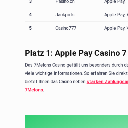
3
Pasino.ch
Apple Pay, 
4
Jackpots
Apple Pay,
5
Casino777
Apple Pay,
Platz 1: Apple Pay Casino 
Das 7Melons Casino gefällt uns besonders durch d
viele wichtige Informationen. So erfahren Sie direk
bietet Ihnen das Casino neben
starken Zahlungsa
7Melons
.