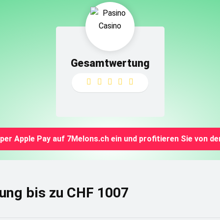
Gesamtwertung
per Apple Pay auf 7Melons.ch ein und profitieren Sie von de
ung bis zu CHF 1007