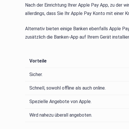
Nach der Einrichtung Ihrer Apple Pay App, zu der w
allerdings, dass Sie Ihr Apple Pay Konto mit einer K
Alternativ bieten einige Banken ebenfalls Apple Pa
zusätzlich die Banken-App auf Ihrem Gerät installie
Vorteile
Sicher.
Schnell, sowohl offline als auch online.
Spezielle Angebote von Apple.
Wird nahezu überall angeboten.