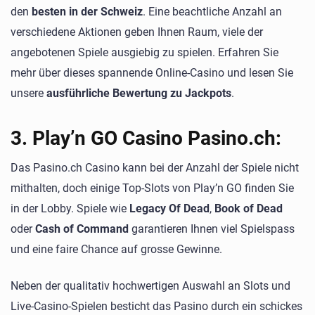
den
besten in der Schweiz
. Eine beachtliche Anzahl an
verschiedene Aktionen geben Ihnen Raum, viele der
angebotenen Spiele ausgiebig zu spielen. Erfahren Sie
mehr über dieses spannende Online-Casino und lesen Sie
unsere
ausführliche Bewertung zu Jackpots
.
3. Play’n GO Casino Pasino.ch:
Das Pasino.ch Casino kann bei der Anzahl der Spiele nicht
mithalten, doch einige Top-Slots von Play’n GO finden Sie
in der Lobby. Spiele wie
Legacy Of Dead
,
Book of Dead
oder
Cash of Command
garantieren Ihnen viel Spielspass
und eine faire Chance auf grosse Gewinne.
Neben der qualitativ hochwertigen Auswahl an Slots und
Live-Casino-Spielen besticht das Pasino durch ein schickes