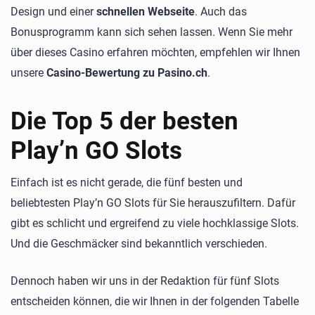
Design und einer
schnellen Webseite
. Auch das
Bonusprogramm kann sich sehen lassen. Wenn Sie mehr
über dieses Casino erfahren möchten, empfehlen wir Ihnen
unsere
Casino-Bewertung zu Pasino.ch
.
Die Top 5 der besten
Play’n GO Slots
Einfach ist es nicht gerade, die fünf besten und
beliebtesten Play’n GO Slots für Sie herauszufiltern. Dafür
gibt es schlicht und ergreifend zu viele hochklassige Slots.
Und die Geschmäcker sind bekanntlich verschieden.
Dennoch haben wir uns in der Redaktion für fünf Slots
entscheiden können, die wir Ihnen in der folgenden Tabelle