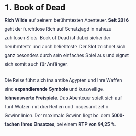
1. Book of Dead
Rich Wilde
auf seinem berühmtesten Abenteuer.
Seit 2016
geht der furchtlose Rich auf Schatzjagd in nahezu
zahllosen Slots. Book of Dead ist dabei sicher der
berühmteste und auch beliebteste. Der Slot zeichnet sich
ganz besonders durch sein einfaches Spiel aus und eignet
sich somit auch für Anfänger.
Die Reise führt sich ins antike Ägypten und Ihre Waffen
sind
expandierende Symbole
und kurzweilige,
lohnenswerte Freispiele
. Das Abenteuer spielt sich auf
fünf Walzen mit drei Reihen und insgesamt zehn
Gewinnlinien. Der maximale Gewinn liegt bei dem
5000-
fachen Ihres Einsatzes
, bei einem
RTP von 94,25 %
.