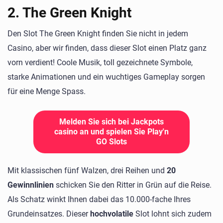
2. The Green Knight
Den Slot The Green Knight finden Sie nicht in jedem
Casino, aber wir finden, dass dieser Slot einen Platz ganz
vorn verdient! Coole Musik, toll gezeichnete Symbole,
starke Animationen und ein wuchtiges Gameplay sorgen
für eine Menge Spass.
Melden Sie sich bei Jackpots
casino an und spielen Sie Play'n
GO Slots
Mit klassischen fünf Walzen, drei Reihen und
20
Gewinnlinien
schicken Sie den Ritter in Grün auf die Reise.
Als Schatz winkt Ihnen dabei das 10.000-fache Ihres
Grundeinsatzes. Dieser
hochvolatile
Slot lohnt sich zudem