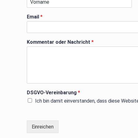
Vorname
Email
*
Kommentar oder Nachricht
*
DSGVO-Vereinbarung
*
Ich bin damit einverstanden, dass diese Websit
Einreichen