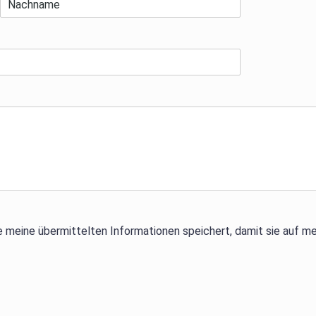
Nachname
e meine übermittelten Informationen speichert, damit sie auf m