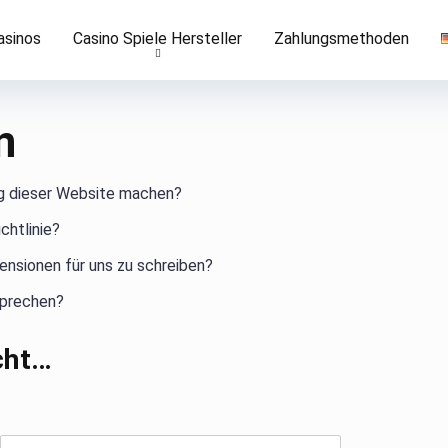
asinos
Casino Spiele Hersteller
Zahlungsmethoden
n
ng dieser Website machen?
chtlinie?
ensionen für uns zu schreiben?
sprechen?
cht…