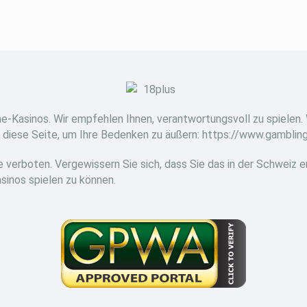
ine-Kasinos. Wir empfehlen Ihnen, verantwortungsvoll zu spielen.
f diese Seite, um Ihre Bedenken zu äußern: https://www.gamblin
e verboten. Vergewissern Sie sich, dass Sie das in der Schweiz erf
sinos spielen zu können.