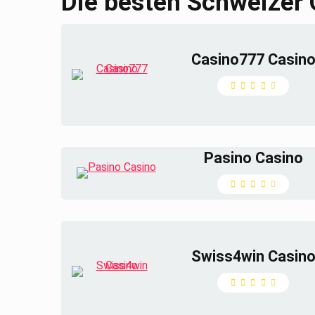
Die besten Schweizer 
Casino777 Casin
Pasino Casino
Swiss4win Casin