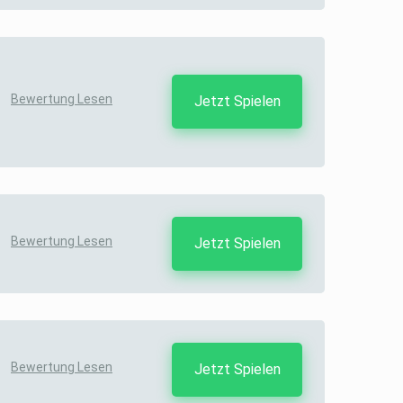
Bewertung Lesen
Jetzt Spielen
Bewertung Lesen
Jetzt Spielen
Bewertung Lesen
Jetzt Spielen