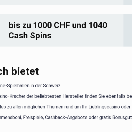
bis zu 1000 CHF und 1040
Cash Spins
ch bietet
ne-Spielhallen in der Schweiz.
ino-Kracher der beliebtesten Hersteller finden Sie ebenfalls be
des zu allen möglichen Themen rund um Ihr Lieblingscasino oder 
ommensboni, Freispiele, Cashback-Angebote oder gratis Bonusgu