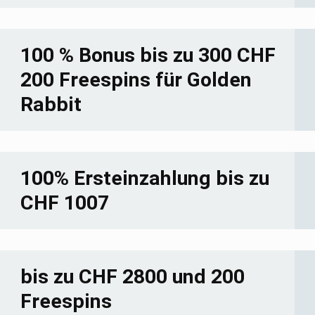
100 % Bonus bis zu 300 CHF
200 Freespins für Golden
Rabbit
100% Ersteinzahlung bis zu
CHF 1007
bis zu CHF 2800 und 200
Freespins