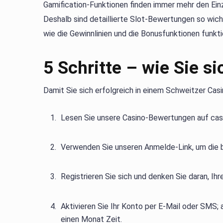
Gamification-Funktionen finden immer mehr den Ein
Deshalb sind detaillierte Slot-Bewertungen so wic
wie die Gewinnlinien und die Bonusfunktionen funk
5 Schritte – wie Sie 
Damit Sie sich erfolgreich in einem Schweitzer Cas
Lesen Sie unsere Casino-Bewertungen auf casi
Verwenden Sie unseren Anmelde-Link, um die b
Registrieren Sie sich und denken Sie daran, I
Aktivieren Sie Ihr Konto per E-Mail oder SMS; 
einen Monat Zeit.