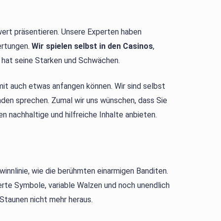
rwert präsentieren. Unsere Experten haben
ertungen.
Wir spielen selbst in den Casinos
,
o hat seine Starken und Schwächen.
mit auch etwas anfangen können. Wir sind selbst
nden sprechen. Zumal wir uns wünschen, dass Sie
nen nachhaltige und hilfreiche Inhalte anbieten.
ewinnlinie, wie die berühmten einarmigen Banditen.
erte Symbole, variable Walzen und noch unendlich
 Staunen nicht mehr heraus.