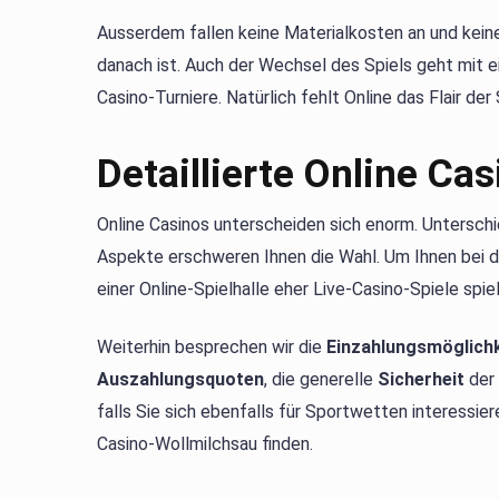
Ausserdem fallen keine Materialkosten an und keine
danach ist. Auch der Wechsel des Spiels geht mit e
Casino-Turniere. Natürlich fehlt Online das Flair de
Detaillierte Online C
Online Casinos unterscheiden sich enorm. Untersch
Aspekte erschweren Ihnen die Wahl. Um Ihnen bei der
einer Online-Spielhalle eher Live-Casino-Spiele spi
Weiterhin besprechen wir die
Einzahlungsmöglich
Auszahlungsquoten
, die generelle
Sicherheit
der
falls Sie sich ebenfalls für Sportwetten interessie
Casino-Wollmilchsau finden.