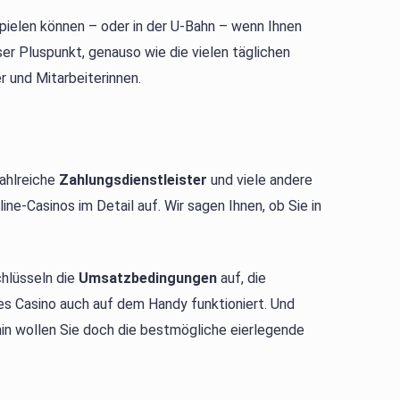
spielen können – oder in der U-Bahn – wenn Ihnen
er Pluspunkt, genauso wie die vielen täglichen
er und Mitarbeiterinnen.
zahlreiche
Zahlungsdienstleister
und viele andere
ne-Casinos im Detail auf. Wir sagen Ihnen, ob Sie in
chlüsseln die
Umsatzbedingungen
auf, die
es Casino auch auf dem Handy funktioniert. Und
rhin wollen Sie doch die bestmögliche eierlegende