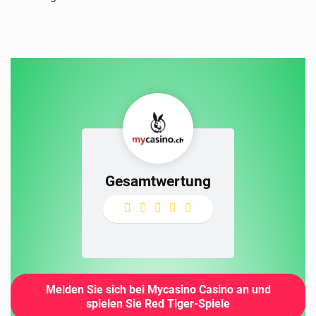
Gesamtwertung
Melden Sie sich bei Mycasino Casino an und
spielen Sie Red Tiger-Spiele