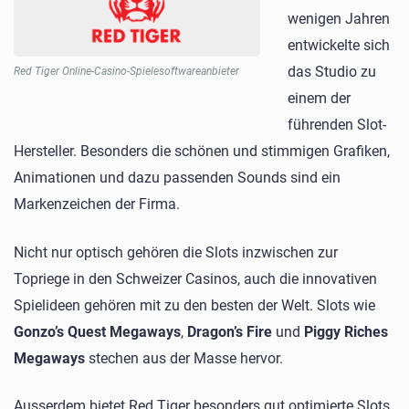
wenigen Jahren
entwickelte sich
das Studio zu
Red Tiger Online-Casino-Spielesoftwareanbieter
einem der
führenden Slot-
Hersteller. Besonders die schönen und stimmigen Grafiken,
Animationen und dazu passenden Sounds sind ein
Markenzeichen der Firma.
Nicht nur optisch gehören die Slots inzwischen zur
Topriege in den Schweizer Casinos, auch die innovativen
Spielideen gehören mit zu den besten der Welt. Slots wie
Gonzo’s Quest Megaways
,
Dragon’s Fire
und
Piggy Riches
Megaways
stechen aus der Masse hervor.
Ausserdem bietet Red Tiger besonders gut optimierte Slots