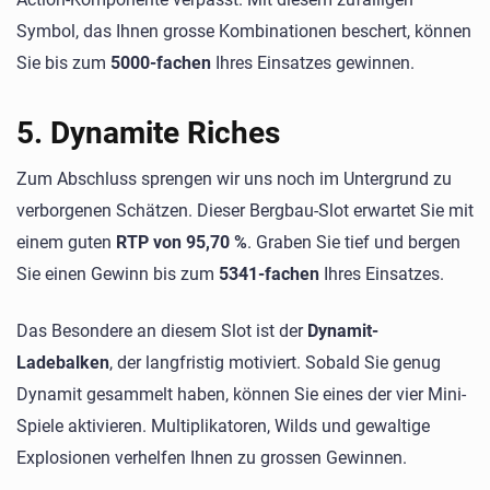
Symbol, das Ihnen grosse Kombinationen beschert, können
Sie bis zum
5000-fachen
Ihres Einsatzes gewinnen.
5. Dynamite Riches
Zum Abschluss sprengen wir uns noch im Untergrund zu
verborgenen Schätzen. Dieser Bergbau-Slot erwartet Sie mit
einem guten
RTP von 95,70 %
. Graben Sie tief und bergen
Sie einen Gewinn bis zum
5341-fachen
Ihres Einsatzes.
Das Besondere an diesem Slot ist der
Dynamit-
Ladebalken
, der langfristig motiviert. Sobald Sie genug
Dynamit gesammelt haben, können Sie eines der vier Mini-
Spiele aktivieren. Multiplikatoren, Wilds und gewaltige
Explosionen verhelfen Ihnen zu grossen Gewinnen.