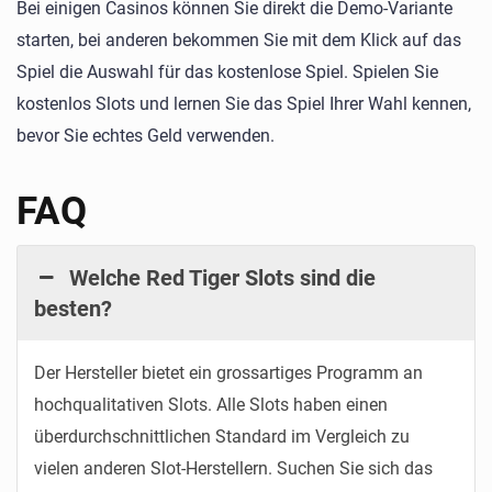
Bei einigen Casinos können Sie direkt die Demo-Variante
starten, bei anderen bekommen Sie mit dem Klick auf das
Spiel die Auswahl für das kostenlose Spiel. Spielen Sie
kostenlos Slots und lernen Sie das Spiel Ihrer Wahl kennen,
bevor Sie echtes Geld verwenden.
FAQ
Welche Red Tiger Slots sind die
besten?
Der Hersteller bietet ein grossartiges Programm an
hochqualitativen Slots. Alle Slots haben einen
überdurchschnittlichen Standard im Vergleich zu
vielen anderen Slot-Herstellern. Suchen Sie sich das