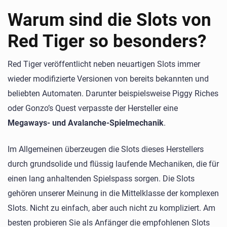
Warum sind die Slots von
Red Tiger so besonders?
Red Tiger veröffentlicht neben neuartigen Slots immer
wieder modifizierte Versionen von bereits bekannten und
beliebten Automaten. Darunter beispielsweise Piggy Riches
oder Gonzo’s Quest verpasste der Hersteller eine
Megaways- und Avalanche-Spielmechanik
.
Im Allgemeinen überzeugen die Slots dieses Herstellers
durch grundsolide und flüssig laufende Mechaniken, die für
einen lang anhaltenden Spielspass sorgen. Die Slots
gehören unserer Meinung in die Mittelklasse der komplexen
Slots. Nicht zu einfach, aber auch nicht zu kompliziert. Am
besten probieren Sie als Anfänger die empfohlenen Slots