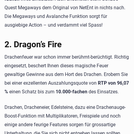
Quest Megaways dem Original von NetEnt in nichts nach.
Die Megaways und Avalanche Funktion sorgt für
ausgiebige Action – und verdammt viel Spass!
2. Dragon’s Fire
Drachenfeuer war schon immer berühmt-berüchtigt. Richtig
eingesetzt, beschert Ihnen dieses magische Feuer
gewaltige Gewinne aus dem Hort des Drachen. Erobern Sie
bei einer exzellenten Auszahlungsquote von
RTP von 96,07
%
einen Schatz bis zum
10.000-fachen
des Einsatzes.
Drachen, Dracheneier, Edelsteine, dazu eine Drachenauge-
Boost-Funktion mit Multiplikatoren, Freispiele und noch
einige andere feurige Features sorgen für grossartige
Unterhaltung, die Sie sich nicht entgehen lassen sollten.