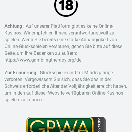
Achtung
: Auf unserer Plattform gibt es keine Online-
Kasinos. Wir empfehlen Ihnen, verantwortungsvoll zu
spielen. Wenn Sie bereits eine starke Abhängigkeit von
Online-Glücksspielen verspüren, gehen Sie bitte auf diese
Seite, um Ihre Bedenken zu äußern:
https://www.gamblingtherapy.org/de.
Zur Erinnerung
: Glücksspiele sind für Minderjährige
verboten. Vergewissern Sie sich, dass Sie das in der
Schweiz erforderliche Alter der Volljährigkeit erreicht haben,
um in den auf dieser Website verfügbaren Online-Kasinos
spielen zu können.