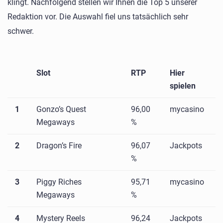
klingt. Nachfolgend stellen wir Ihnen die Top 5 unserer
Redaktion vor. Die Auswahl fiel uns tatsächlich sehr
schwer.
Slot
RTP
Hier
spielen
1
Gonzo’s Quest
96,00
mycasino
Megaways
%
2
Dragon’s Fire
96,07
Jackpots
%
3
Piggy Riches
95,71
mycasino
Megaways
%
4
Mystery Reels
96,24
Jackpots