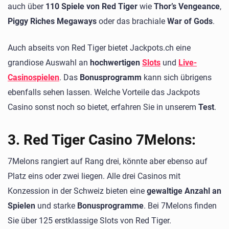
auch über
110 Spiele von Red Tiger
wie
Thor’s Vengeance
,
Piggy Riches Megaways
oder das brachiale
War of Gods
.
Auch abseits von Red Tiger bietet Jackpots.ch eine
grandiose Auswahl an
hochwertigen
Slots
und
Live-
Casinospielen
. Das
Bonusprogramm
kann sich übrigens
ebenfalls sehen lassen. Welche Vorteile das Jackpots
Casino sonst noch so bietet, erfahren Sie in unserem
Test
.
3. Red Tiger Casino 7Melons:
7Melons rangiert auf Rang drei, könnte aber ebenso auf
Platz eins oder zwei liegen. Alle drei Casinos mit
Konzession in der Schweiz bieten eine
gewaltige Anzahl an
Spielen
und starke
Bonusprogramme
. Bei 7Melons finden
Sie über 125 erstklassige Slots von Red Tiger.