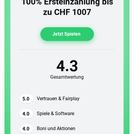
100% Ersteinzahlung bis
zu CHF 1007
Jetzt Spielen
4.3
Gesamtwertung
Vertrauen & Fairplay
5.0
Spiele & Software
4.0
Boni und Aktionen
4.0