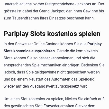
unterschiedliche, vorher festgeschriebene Jackpots an. Der
grösste ist dabei der Grand Jackpot, der Ihnen Gewinne bis
zum Tausendfachen Ihres Einsatzes bescheren kann.
Pariplay Slots kostenlos spielen
In den Schweizer Online-Casinos können Sie alle
Pariplay
Slots kostenlos ausprobieren
. Gerade die komplexeren
Slots können Sie so besser kennenlernen und sich die
entsprechenden Spielmechaniken einprägen. Bedenken Sie
jedoch, dass Spielgeldgewinne nicht gespeichert werden
und bei einem Neustart des Automaten das Spielgeld
wieder auf den Ausgangswert zurückgesetzt wird.
Um einen Slot kostenlos zu spielen, klicken Sie einfach auf
den gewünschten Slot. Entweder erhalten Sie vor dem