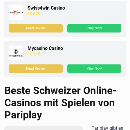
Swiss4win Casino
Read Review
Play Now
Mycasino Casino
Read Review
Play Now
Beste Schweizer Online-
Casinos mit Spielen von
Pariplay
Pariplay gibt es