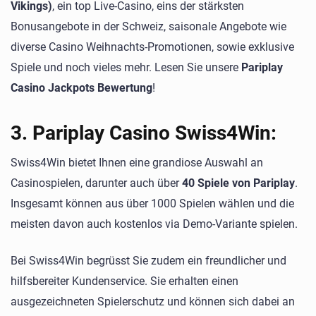
Vikings)
, ein top Live-Casino, eins der stärksten
Bonusangebote in der Schweiz, saisonale Angebote wie
diverse Casino Weihnachts-Promotionen, sowie exklusive
Spiele und noch vieles mehr. Lesen Sie unsere
Pariplay
Casino Jackpots Bewertung
!
3. Pariplay Casino Swiss4Win:
Swiss4Win bietet Ihnen eine grandiose Auswahl an
Casinospielen, darunter auch über
40 Spiele von Pariplay
.
Insgesamt können aus über 1000 Spielen wählen und die
meisten davon auch kostenlos via Demo-Variante spielen.
Bei Swiss4Win begrüsst Sie zudem ein freundlicher und
hilfsbereiter Kundenservice. Sie erhalten einen
ausgezeichneten Spielerschutz und können sich dabei an