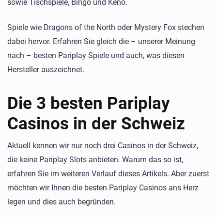
sowie Tischspiele, Bingo und Keno​.
Spiele wie Dragons of the North oder Mystery Fox stechen
dabei hervor. Erfahren Sie gleich die – unserer Meinung
nach – besten Pariplay Spiele und auch, was diesen
Hersteller auszeichnet.
Die 3 besten Pariplay
Casinos in der Schweiz
Aktuell kennen wir nur noch drei Casinos in der Schweiz,
die keine Pariplay Slots anbieten. Warum das so ist,
erfahren Sie im weiteren Verlauf dieses Artikels. Aber zuerst
möchten wir Ihnen die besten Pariplay Casinos ans Herz
legen und dies auch begründen.