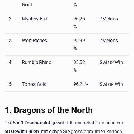
North
%
2
Mystery Fox
96,25
7Melons
%
3
Wolf Riches
95,99
7Melons
%
4
Rumble Rhino
95,52
Swiss4Win
%
5
Torro’s Gold
96,24%
Swiss4Win
1. Dragons of the North
Der
5 × 3 Drachenslot
gewährt Ihnen nebst Dracheneiern
50 Gewinnlinien
, mit denen Sie gross abräumen können.