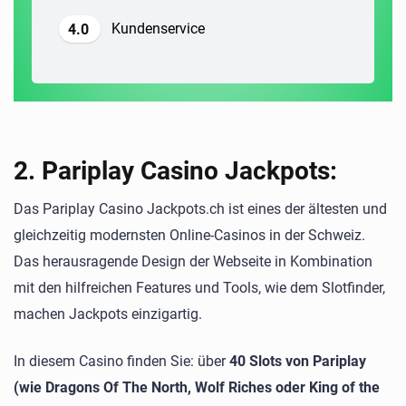
Kundenservice
4.0
2. Pariplay Casino Jackpots:
Das Pariplay Casino Jackpots.ch ist eines der ältesten und
gleichzeitig modernsten Online-Casinos in der Schweiz.
Das herausragende Design der Webseite in Kombination
mit den hilfreichen Features und Tools, wie dem Slotfinder,
machen Jackpots einzigartig.
In diesem Casino finden Sie: über
40 Slots von Pariplay
(wie Dragons Of The North, Wolf Riches oder King of the