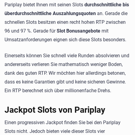
Pariplay bietet Ihnen mit seinen Slots
durchschnittliche bis
überdurchschnittliche Auszahlungsquoten
an. Gerade die
schnellen Slots besitzen einen recht hohen RTP zwischen
96 und 97 %. Gerade für
Slot Bonusangebote
mit
Umsatzanforderungen eignen sich diese Slots besonders.
Einerseits können Sie schnell viele Runden absolvieren und
andererseits verlieren Sie mathematisch weniger Boden,
dank des guten RTP. Wir möchten hier allerdings betonen,
dass es keine Garantien gibt und keine sicheren Gewinne.
Ein RTP berechnet sich über millionenfache Drehs.
Jackpot Slots von Pariplay
Einen progressiven Jackpot finden Sie bei den Pariplay
Slots nicht. Jedoch bieten viele dieser Slots vier