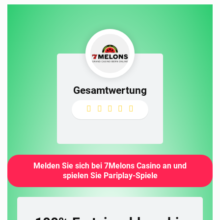
Gesamtwertung
Melden Sie sich bei 7Melons Casino an und
spielen Sie Pariplay-Spiele