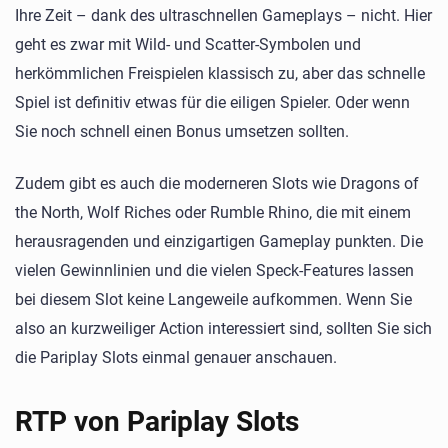
Ihre Zeit – dank des ultraschnellen Gameplays – nicht. Hier
geht es zwar mit Wild- und Scatter-Symbolen und
herkömmlichen Freispielen klassisch zu, aber das schnelle
Spiel ist definitiv etwas für die eiligen Spieler. Oder wenn
Sie noch schnell einen Bonus umsetzen sollten.
Zudem gibt es auch die moderneren Slots wie Dragons of
the North, Wolf Riches oder Rumble Rhino, die mit einem
herausragenden und einzigartigen Gameplay punkten. Die
vielen Gewinnlinien und die vielen Speck-Features lassen
bei diesem Slot keine Langeweile aufkommen. Wenn Sie
also an kurzweiliger Action interessiert sind, sollten Sie sich
die Pariplay Slots einmal genauer anschauen.
RTP von Pariplay Slots