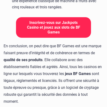
une expérience classique de machine à fruits avec
cinq rouleaux et trois rangées.
Inscrivez-vous sur Jackpots
Casino et jouez aux slots de BF
Games
En conclusion, on peut dire que BF Games est une marque
faisant preuve d’intégrité et de cohérence en termes de
qualité de ses produits
. Elle collabore avec des
établissements fiables et agréés. Ainsi, tous les casinos en
ligne sur lesquels vous trouverez les
jeux BF Games
sont
légaux, réglementés et licenciés. Ils offrent une sécurité à
toute épreuve ou presque, grâce à un logiciel de cryptage
robuste qui garantit la sécurité des données à tout
moment.