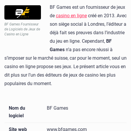
BF Games est un fournisseur de jeux
de
casino en ligne
créé en 2013. Avec
son siège social à Londres, l’éditeur a
BF Games Fournisseur
de Logiciels de Jeux de
déjà fait ses preuves dans l’industrie
Casino en Ligne
du jeu en ligne. Cependant,
BF
Games
n’a pas encore réussi à
s’imposer sur le marché suisse, car pour le moment, seul un
casino en ligne propose ses jeux. Le présent article vous en
dit plus sur l’un des éditeurs de jeux de casino les plus
populaires du moment.
Nom du
BF Games
logiciel
Site web
www.bfgames.com