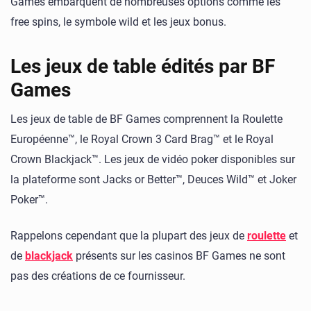
Games embarquent de nombreuses options comme les
free spins, le symbole wild et les jeux bonus.
Les jeux de table édités par BF
Games
Les jeux de table de BF Games comprennent la Roulette
Européenne™, le Royal Crown 3 Card Brag™ et le Royal
Crown Blackjack™. Les jeux de vidéo poker disponibles sur
la plateforme sont Jacks or Better™, Deuces Wild™ et Joker
Poker™.
Rappelons cependant que la plupart des jeux de
roulette
et
de
blackjack
présents sur les casinos BF Games ne sont
pas des créations de ce fournisseur.