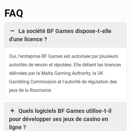
FAQ
La société BF Games dispose-t-elle
d'une licence ?
Oui, l'entreprise BF Games est autorisée par plusieurs
autorités de renom et réputées. Elle détient les licences
délivrées par la Malta Gaming Authority, la UK
Gambling Commission et l'autorité de régulation des
jeux de la Roumanie.
Quels logiciels BF Games utilise-t-il
pour développer ses jeux de casino en
ligne ?