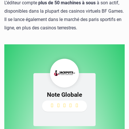
L’éditeur compte
plus de 50 machines à sous
à son actif,
disponibles dans la plupart des casinos virtuels BF Games.
Il se lance également dans le marché des paris sportifs en
ligne, en plus des casinos terrestres.
Note Globale