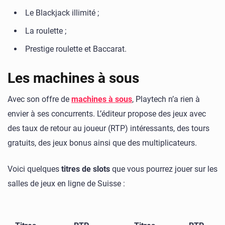
Le Blackjack illimité ;
La roulette ;
Prestige roulette et Baccarat.
Les machines à sous
Avec son offre de
machines à sous
, Playtech n’a rien à
envier à ses concurrents. L’éditeur propose des jeux avec
des taux de retour au joueur (RTP) intéressants, des tours
gratuits, des jeux bonus ainsi que des multiplicateurs.
Voici quelques
titres de slots
que vous pourrez jouer sur les
salles de jeux en ligne de Suisse :