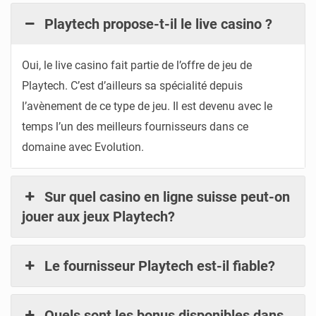
Playtech propose-t-il le live casino ?
Oui, le live casino fait partie de l’offre de jeu de
Playtech. C’est d’ailleurs sa spécialité depuis
l’avènement de ce type de jeu. Il est devenu avec le
temps l’un des meilleurs fournisseurs dans ce
domaine avec Evolution.
Sur quel casino en ligne suisse peut-on
jouer aux jeux Playtech?
Le fournisseur Playtech est-il fiable?
Quels sont les bonus disponibles dans