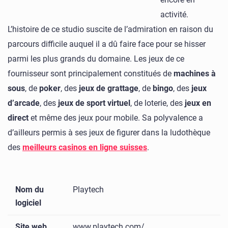
activité.
L’histoire de ce studio suscite de l’admiration en raison du
parcours difficile auquel il a dû faire face pour se hisser
parmi les plus grands du domaine. Les jeux de ce
fournisseur sont principalement constitués de
machines à
sous
, de
poker
, des
jeux de grattage
, de
bingo
, des
jeux
d’arcade
, des
jeux de sport virtuel
, de loterie, des
jeux en
direct
et même des jeux pour mobile. Sa polyvalence a
d’ailleurs permis à ses jeux de figurer dans la ludothèque
des
meilleurs casinos en ligne suisses
.
Nom du
Playtech
logiciel
Site web
www.playtech.com/