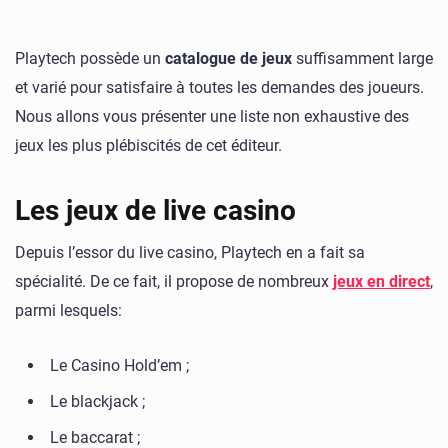
Playtech possède un
catalogue de jeux
suffisamment large
et varié pour satisfaire à toutes les demandes des joueurs.
Nous allons vous présenter une liste non exhaustive des
jeux les plus plébiscités de cet éditeur.
Les jeux de live casino
Depuis l’essor du live casino, Playtech en a fait sa
spécialité. De ce fait, il propose de nombreux
jeux en direct
,
parmi lesquels:
Le Casino Hold’em ;
Le blackjack ;
Le baccarat ;