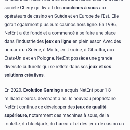
société Cherry qui livrait des
machines à sous
aux
opérateurs de casino en Suède et en Europe de l’Est. Elle
gérait également plusieurs casinos hors ligne. En 1996,
NetEnt a été fondé et a commencé à se faire une place
dans l’industrie des
jeux en ligne
en plein essor. Avec des
bureaux en Suède, à Malte, en Ukraine, à Gibraltar, aux
États-Unis et en Pologne, NetEnt possède une grande
diversité culturelle qui se reflète dans ses
jeux et ses
solutions créatives
.
En 2020,
Evolution Gaming
a acquis NetEnt pour 1,8
milliard d’euros, devenant ainsi le nouveau propriétaire.
NetEnt continue de développer des
jeux de qualité
supérieure
, notamment des machines à sous, de la
roulette, du blackjack, du baccarat et des jeux de casino en