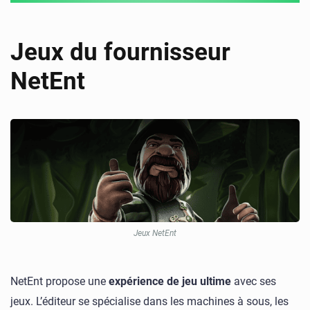
Jeux du fournisseur
NetEnt
Jeux NetEnt
NetEnt propose une
expérience de jeu ultime
avec ses
jeux. L’éditeur se spécialise dans les machines à sous, les