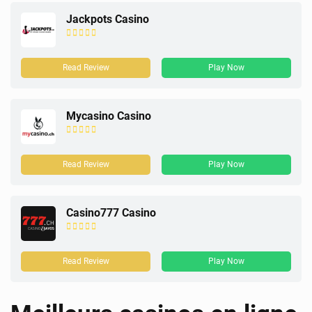
Jackpots Casino
Read Review
Play Now
Mycasino Casino
Read Review
Play Now
Casino777 Casino
Read Review
Play Now