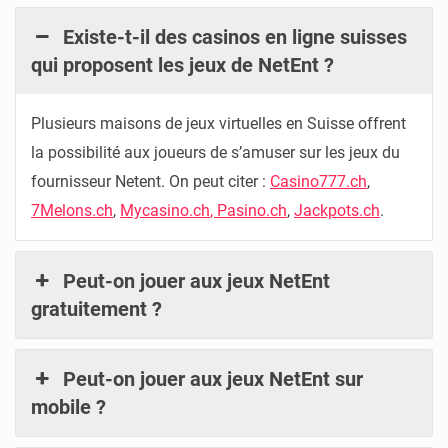
Existe-t-il des casinos en ligne suisses
qui proposent les jeux de NetEnt ?
Plusieurs maisons de jeux virtuelles en Suisse offrent
la possibilité aux joueurs de s’amuser sur les jeux du
fournisseur Netent. On peut citer :
Casino777.ch
,
7Melons.ch
,
Mycasino.ch
,
Pasino.ch
,
Jackpots.ch
.
Peut-on jouer aux jeux NetEnt
gratuitement ?
Peut-on jouer aux jeux NetEnt sur
mobile ?