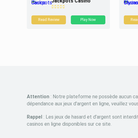
Jackpots Casino
Read Review
Play Now
Rea
Attention
:
Notre plateforme ne possède aucun cas
dépendance aux jeux d’argent en ligne, veuillez vou
Rappel
:
Les jeux de has
ard et d’argent sont interdi
casinos en ligne disponibles sur ce site.