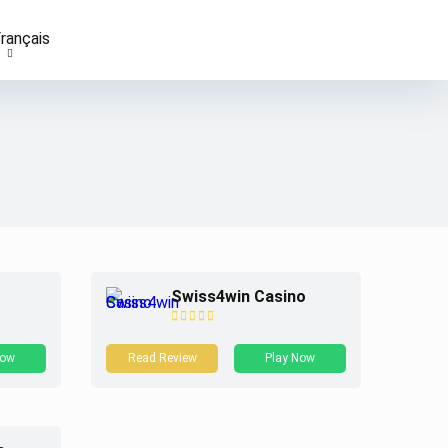
rançais
Swiss4win Casino
Now
Read Review
Play Now